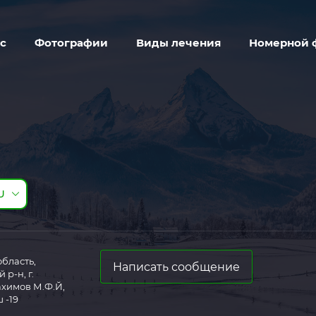
с
Фотографии
Виды лечения
Номерной 
U
бласть,
Написать сообщение
р-н, г.
ахимов М.Ф.Й,
 -19