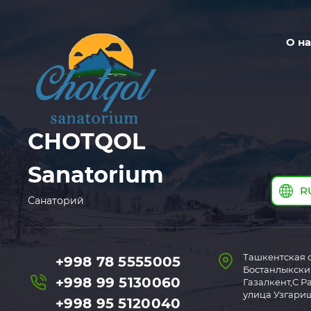
О на
CHOTQOL
Sanatorium
R
Санаторий
Ташкентская о
+998 78 5555005
Бостанлыкский 
+998 99 5130060
Газалкент,С Р
улица Узгариш
+998 95 5120040