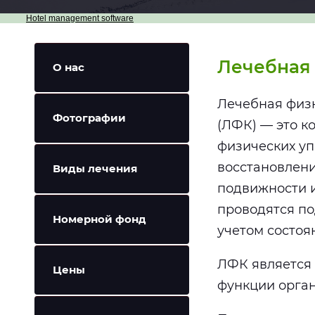
Hotel management software
Лечебная
О нас
Лечебная физ
Фотографии
(ЛФК) — это к
физических у
восстановлени
Виды лечения
подвижности и
проводятся по
Номерной фонд
учетом состоя
ЛФК является 
Цены
функции орга