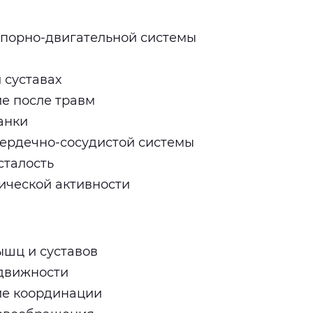
опорно-двигательной системы
 суставах
е после травм
анки
ердечно-сосудистой системы
сталость
ической активности
ышц и суставов
движности
ие координации