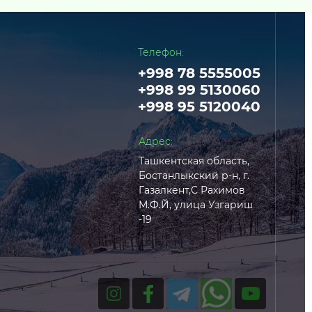
Телефон:
+998 78 5555005
+998 99 5130060
+998 95 5120040
Адрес:
Ташкентская область,
Бостанлыкский р-н, г.
Газалкент,С Рахимов
М.Ф.Й, улица Узгариш
-19