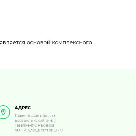
 является основой комплексного
АДРЕС
Ташкентская область,
Бостанлыкский р-н, г.
Газалкент,С Рахимов
М.Ф.Й, улица Узгариш -19