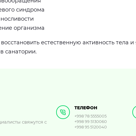
овообращения
евого синдрома
носливости
ение организма
восстановить естественную активность тела и
в санатории.
ТЕЛЕФОН
+998 78 5555005
иалисты свяжутся с
+998 99 5130060
+998 95 5120040