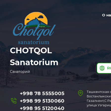
О на
CHOTQOL
Sanatorium
R
Санаторий
Ташкентская о
+998 78 5555005
Бостанлыкский 
+998 99 5130060
Газалкент,С Р
улица Узгариш
+998 95 5120040