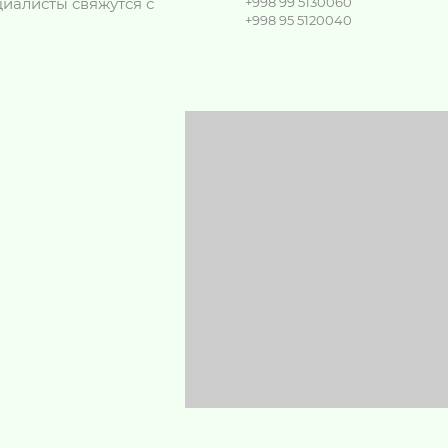
иалисты свяжутся с
+998 99 5130060
+998 95 5120040