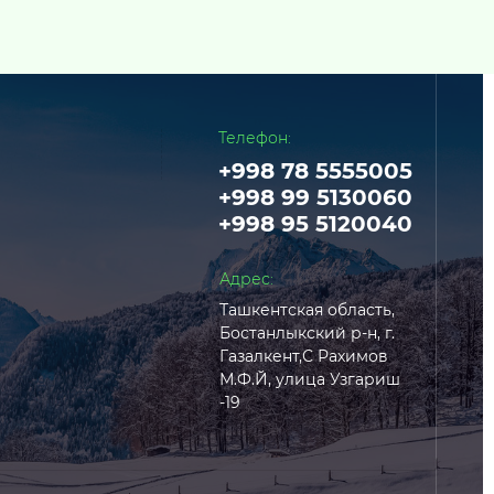
Телефон:
+998 78 5555005
+998 99 5130060
+998 95 5120040
Адрес:
Ташкентская область,
Бостанлыкский р-н, г.
Газалкент,С Рахимов
М.Ф.Й, улица Узгариш
-19