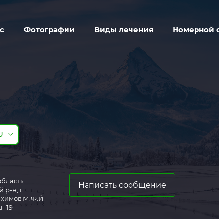
с
Фотографии
Виды лечения
Номерной 
U
бласть,
Написать сообщение
р-н, г.
ахимов М.Ф.Й,
 -19