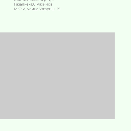
Газалкент,С Рахимов
М.Ф.Й, улица Узгариш -19