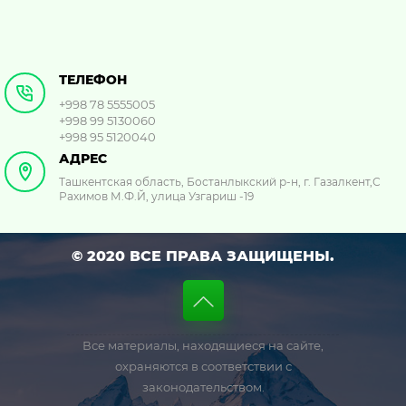
ТЕЛЕФОН
+998 78 5555005
+998 99 5130060
+998 95 5120040
АДРЕС
Ташкентская область, Бостанлыкский р-н, г. Газалкент,С
Рахимов М.Ф.Й, улица Узгариш -19
© 2020 ВСЕ ПРАВА ЗАЩИЩЕНЫ.
Все материалы, находящиеся на сайте,
охраняются в соответствии с
законодательством.