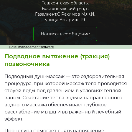
Ташкентская область,
Бостанлыкский р-н, г.
Газалкент,С Рахимов М.Ф.Й,
улица Узгариш -19
Написать сообщение
Hotel management software
Подводное вытяжение (тракция)
позвоночника
Подводный душ-массаж — это оздоровительная
процедура, при которой массаж тела проводится
струей воды под давлением в условиях теплой
ванны. Сочетание тепла воды и направленного
водного массажа обеспечивает глубокое
расслабление мышц и выраженный лечебный
эффект.
Процедура помогает снять напряжение,