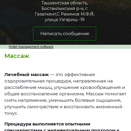
Ташкентская область,
Бостанлыкский р-н, г.
Газалкент,С Рахимов М.Ф.Й,
улица Узгариш -19
Написать сообщение
Hotel management software
Массаж
Лечебный массаж
— это эффективная
оздоровительная процедура, направленная на
расслабление мышц, улучшение кровообращения и
общее восстановление организма. Массаж помогает
снять напряжение, уменьшить болевые ощущения,
улучшить самочувствие и восстановить жизненный
тонус.
Процедура выполняется опытными
специалистами с индивидуальным подходом к