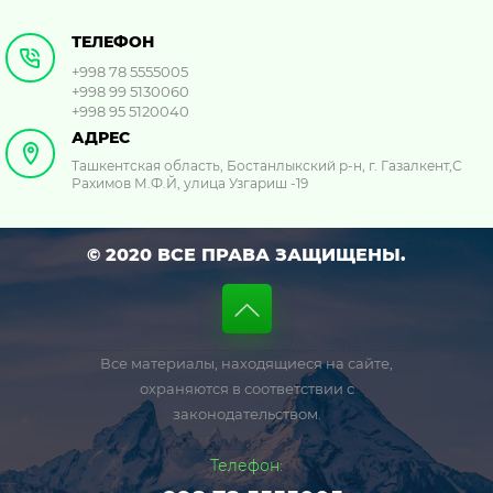
ТЕЛЕФОН
+998 78 5555005
+998 99 5130060
+998 95 5120040
АДРЕС
Ташкентская область, Бостанлыкский р-н, г. Газалкент,С
Рахимов М.Ф.Й, улица Узгариш -19
© 2020 ВСЕ ПРАВА ЗАЩИЩЕНЫ.
Все материалы, находящиеся на сайте,
охраняются в соответствии с
законодательством.
Телефон: