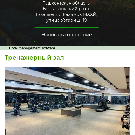
Ташкентская область,
Бостанлыкский р-н, г.
Газалкент,С Рахимов М.Ф.Й,
улица Узгариш -19
Написать сообщение
Hotel management software
Тренажерный зал