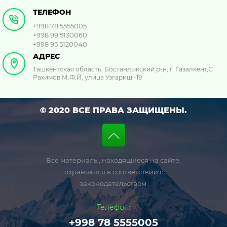
ТЕЛЕФОН
+998 78 5555005
+998 99 5130060
+998 95 5120040
АДРЕС
Ташкентская область, Бостанлыкский р-н, г. Газалкент,С
Рахимов М.Ф.Й, улица Узгариш -19
© 2020 ВСЕ ПРАВА ЗАЩИЩЕНЫ.
Все материалы, находящиеся на сайте,
охраняются в соответствии с
законодательством.
Телефон:
+998 78 5555005